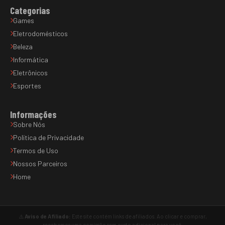
Categorias
Games
Eletrodomésticos
Beleza
Informática
Eletrônicos
Esportes
Informações
Sobre Nós
Política de Privacidade
Termos de Uso
Nossos Parceiros
Home
⚠️
Aviso de Afiliado:
Este site contém links de afiliados. Ao clicar e comprar,
recebemos uma comissão sem custo adicional para você.