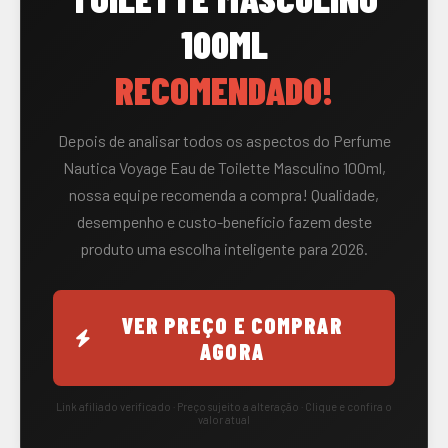
100ML
RECOMENDADO!
Depois de analisar todos os aspectos do Perfume
Nautica Voyage Eau de Toilette Masculino 100ml,
nossa equipe recomenda a compra! Qualidade,
desempenho e custo-benefício fazem deste
produto uma escolha inteligente para 2026.
VER PREÇO E COMPRAR
AGORA
Link afiliado verificado · Preço sujeito a alteração · Clique e confira o
valor atual