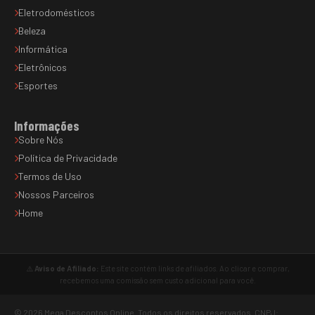
Eletrodomésticos
Beleza
Informática
Eletrônicos
Esportes
Informações
Sobre Nós
Política de Privacidade
Termos de Uso
Nossos Parceiros
Home
⚠️
Aviso de Afiliado:
Este site contém links de afiliados. Ao clicar e comprar,
recebemos uma comissão sem custo adicional para você.
© 2026 Mega Descontos Online. Todos os direitos reservados. CNPJ: