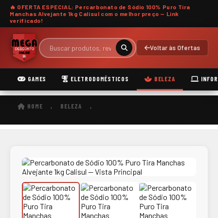
🔥 OFERTA ESPECIAL: Percarbonato de Sódio 100% Puro Tira
Manchas Alvejante 1kg Calisul com o
melhor preço
— Link
verificado!
Voltar às Ofertas
GAMES
ELETRODOMÉSTICOS
BELEZA
INFOR
HOME
BELEZA
›
›
Percarbonato de Sódio 100% Puro Tira Manchas Alvejante 1kg Calisul