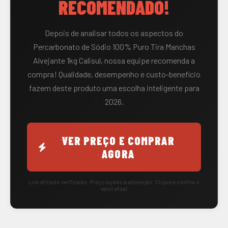
RECOMENDADO!
Depois de analisar todos os aspectos do
Percarbonato de Sódio 100% Puro Tira Manchas
Alvejante 1kg Calisul, nossa equipe recomenda a
compra! Qualidade, desempenho e custo-benefício
fazem deste produto uma escolha inteligente para
2026.
VER PREÇO E COMPRAR
AGORA
Link afiliado verificado · Preço sujeito a alteração · Clique e confira o
valor atual