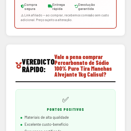
Compra
Entrega
Devolução
segura
rápida
garantida
⚠️ Link afiliado — ao comprar, recebemos comissão sem custo
adicional. Preço sujeito a alteração.
Vale a pena comprar
VEREDICTO
Percarbonato de Sódio
RÁPIDO:
100% Puro Tira Manchas
Alvejante 1kg Calisul?
✅
PONTOS POSITIVOS
Materiais de alta qualidade
Excelente custo-benefício