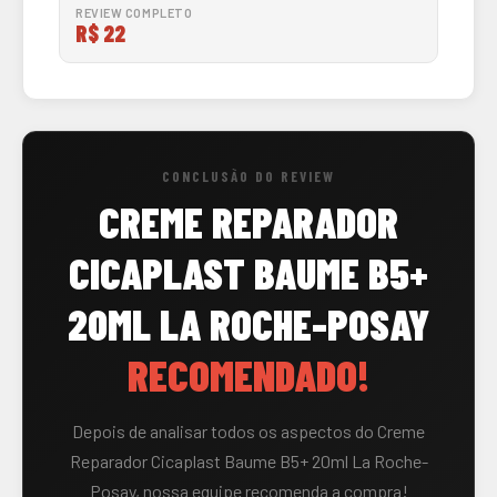
REVIEW COMPLETO
R$ 22
CONCLUSÃO DO REVIEW
CREME REPARADOR
CICAPLAST BAUME B5+
20ML LA ROCHE-POSAY
RECOMENDADO!
Depois de analisar todos os aspectos do Creme
Reparador Cicaplast Baume B5+ 20ml La Roche-
Posay, nossa equipe recomenda a compra!