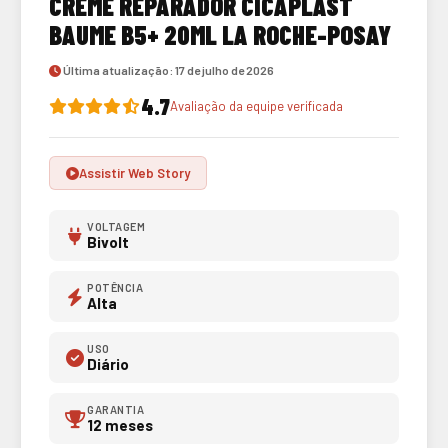
CREME REPARADOR CICAPLAST
BAUME B5+ 20ML LA ROCHE-POSAY
Última atualização: 17 de julho de 2026
4.7
Avaliação da equipe verificada
Assistir Web Story
VOLTAGEM
Bivolt
POTÊNCIA
Alta
USO
Diário
GARANTIA
12 meses