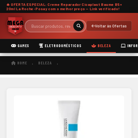
🔥 OFERTA ESPECIAL: Creme Reparador Cicaplast Baume B5+
20ml La Roche-Posay com o
melhor preço
— Link verificado!
Voltar às Ofertas
GAMES
ELETRODOMÉSTICOS
BELEZA
INFOR
HOME
BELEZA
›
›
Creme Reparador Cicaplast Baume B5+ 20ml La Roche-Posay