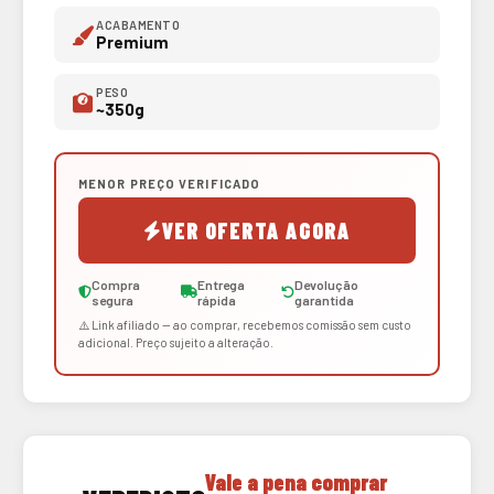
ACABAMENTO
Premium
PESO
~350g
MENOR PREÇO VERIFICADO
VER OFERTA AGORA
Compra
Entrega
Devolução
segura
rápida
garantida
⚠️ Link afiliado — ao comprar, recebemos comissão sem custo
adicional. Preço sujeito a alteração.
Vale a pena comprar