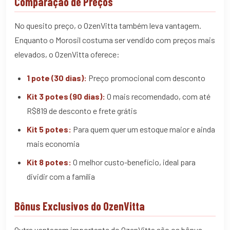
Comparação de Preços
No quesito preço, o OzenVitta também leva vantagem.
Enquanto o Morosil costuma ser vendido com preços mais
elevados, o OzenVitta oferece:
1 pote (30 dias):
Preço promocional com desconto
Kit 3 potes (90 dias):
O mais recomendado, com até
R$819 de desconto e frete grátis
Kit 5 potes:
Para quem quer um estoque maior e ainda
mais economia
Kit 8 potes:
O melhor custo-benefício, ideal para
dividir com a família
Bônus Exclusivos do OzenVitta
Outra vantagem importante do OzenVitta são os bônus