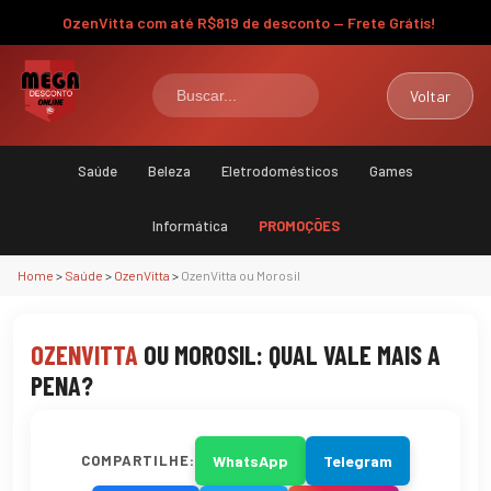
OzenVitta com até R$819 de desconto — Frete Grátis!
Voltar
Saúde
Beleza
Eletrodomésticos
Games
Informática
PROMOÇÕES
Home
>
Saúde
>
OzenVitta
>
OzenVitta ou Morosil
OZENVITTA
OU MOROSIL: QUAL VALE MAIS A
PENA?
COMPARTILHE:
WhatsApp
Telegram