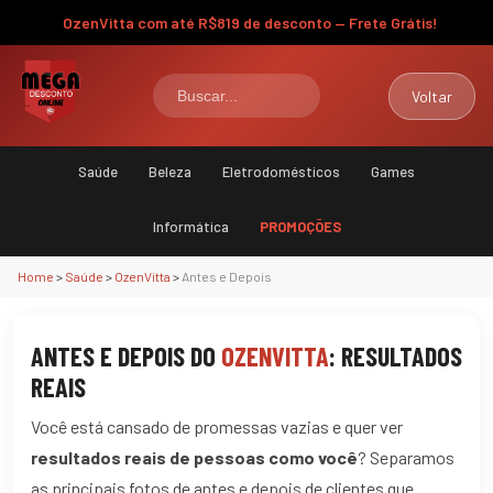
OzenVitta com até R$819 de desconto — Frete Grátis!
Voltar
Saúde
Beleza
Eletrodomésticos
Games
Informática
PROMOÇÕES
Home
>
Saúde
>
OzenVitta
>
Antes e Depois
ANTES E DEPOIS DO
OZENVITTA
: RESULTADOS
REAIS
Você está cansado de promessas vazias e quer ver
resultados reais de pessoas como você
? Separamos
as principais fotos de antes e depois de clientes que