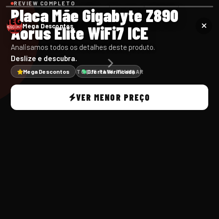
REVIEW COMPLETO
Placa Mãe Gigabyte Z890
Aorus Elite WiFi7 ICE
Mega Descontos
Analisamos todos os detalhes deste produto.
Deslize e descubra.
Mega Descontos
Oferta Verificada
TOQUE PARA AVANÇAR
VER MENOR PREÇO