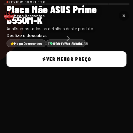
REVIEW COMPLETO
Placa Mãe ASUS Prime
B550M-K
Mega Descontos
Analisamos todos os detalhes deste produto.
Deslize e descubra.
Mega Descontos
Oferta Verificada
TOQUE PARA AVANÇAR
VER MENOR PREÇO