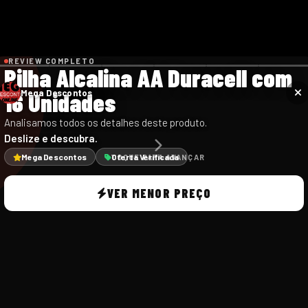
REVIEW COMPLETO
Pilha Alcalina AA Duracell com
16 Unidades
Mega Descontos
Analisamos todos os detalhes deste produto.
Deslize e descubra.
Mega Descontos
Oferta Verificada
TOQUE PARA AVANÇAR
VER MENOR PREÇO