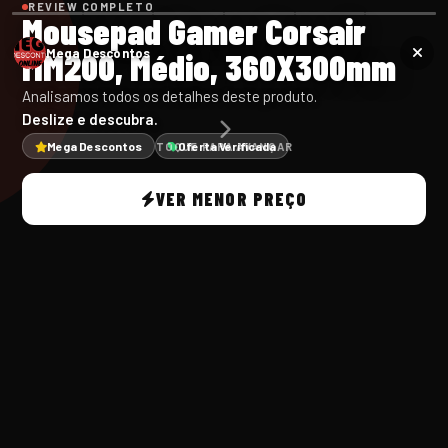
REVIEW COMPLETO
Mousepad Gamer Corsair
MM200, Médio, 360X300mm
Mega Descontos
Analisamos todos os detalhes deste produto.
Deslize e descubra.
Mega Descontos
Oferta Verificada
TOQUE PARA AVANÇAR
VER MENOR PREÇO