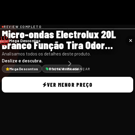
REVIEW COMPLETO
Micro-ondas Electrolux 20L
Branco Função Tira Odor...
Mega Descontos
Analisamos todos os detalhes deste produto.
Deslize e descubra.
Mega Descontos
Oferta Verificada
TOQUE PARA AVANÇAR
VER MENOR PREÇO