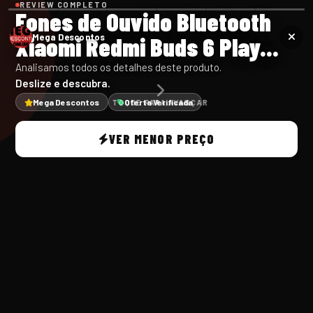
REVIEW COMPLETO
Fones de Ouvido Bluetooth
Xiaomi Redmi Buds 6 Play...
Mega Descontos
Analisamos todos os detalhes deste produto.
Deslize e descubra.
Mega Descontos
Oferta Verificada
TOQUE PARA AVANÇAR
VER MENOR PREÇO