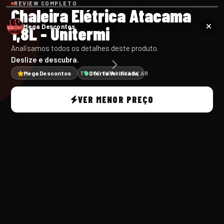
REVIEW COMPLETO
Chaleira Elétrica Atacama
1,8L - Unitermi
Mega Descontos
Analisamos todos os detalhes deste produto.
Deslize e descubra.
Mega Descontos
Oferta Verificada
TOQUE PARA AVANÇAR
VER MENOR PREÇO