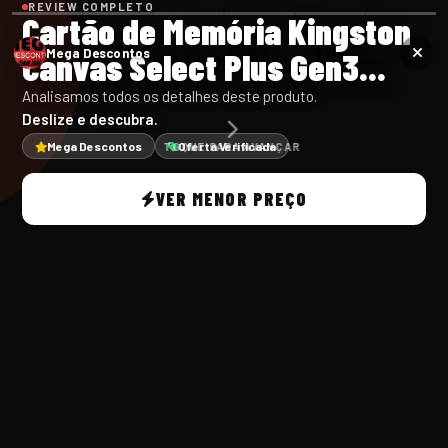
REVIEW COMPLETO
Cartão de Memória Kingston
Canvas Select Plus Gen3...
Mega Descontos
Analisamos todos os detalhes deste produto.
Deslize e descubra.
Mega Descontos
Oferta Verificada
TOQUE PARA AVANÇAR
VER MENOR PREÇO