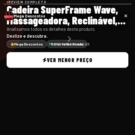
REVIEW COMPLETO
Cadeira SuperFrame Wave,
Massageadora, Reclinável,...
Mega Descontos
Analisamos todos os detalhes deste produto.
Deslize e descubra.
Mega Descontos
Oferta Verificada
TOQUE PARA AVANÇAR
VER MENOR PREÇO