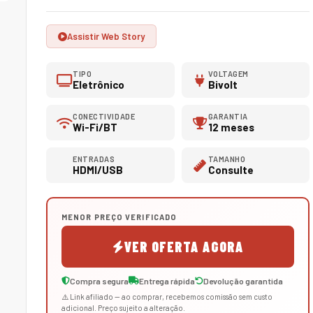
Assistir Web Story
TIPO
VOLTAGEM
Eletrônico
Bivolt
CONECTIVIDADE
GARANTIA
Wi-Fi/BT
12 meses
ENTRADAS
TAMANHO
HDMI/USB
Consulte
MENOR PREÇO VERIFICADO
VER OFERTA AGORA
Compra segura
Entrega rápida
Devolução garantida
⚠️ Link afiliado — ao comprar, recebemos comissão sem custo
adicional. Preço sujeito a alteração.