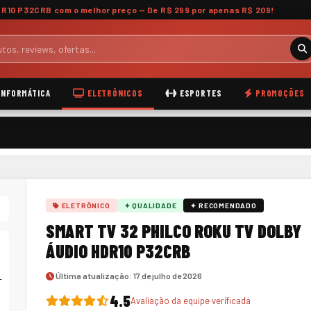
HDR10 P32CRB com o
melhor preço
— De R$ 299 por apenas R$ 209!
INFORMÁTICA
ELETRÔNICOS
ESPORTES
PROMOÇÕES
 Áudio HDR10 P32CRB
ELETRÔNICO
✦ QUALIDADE
✦ RECOMENDADO
SMART TV 32 PHILCO ROKU TV DOLBY
ÁUDIO HDR10 P32CRB
Última atualização: 17 de julho de 2026
4.5
Avaliação da equipe verificada