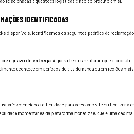
ão relacionadas a questões logísticas e não ao produto em si.
AMAÇÕES IDENTIFICADAS
cks disponíveis, identificamos os seguintes padrões de reclamação
obre o
prazo de entrega
. Alguns clientes relataram que o produt
ralmente acontece em períodos de alta demanda ou em regiões mais
suários mencionou dificuldade para acessar o site ou finalizar a c
abilidade momentânea da plataforma Monetizze, que é uma das mai