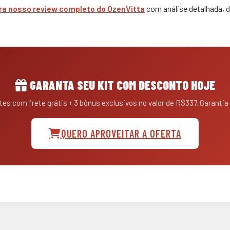
ra nosso review completo do OzenVitta
com análise detalhada, 
GARANTA SEU KIT COM DESCONTO HOJE
tes com frete grátis + 3 bônus exclusivos no valor de R$337. Garantia
QUERO APROVEITAR A OFERTA