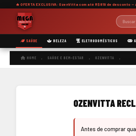
🔥 OFERTA EXCLUSIVA: OzenVitta com
até R$819 de desconto
— 
SAÚDE
BELEZA
ELETRODOMÉSTICOS
G
HOME
SAÚDE E BEM-ESTAR
OZENVITTA
›
›
›
Reclamaç
OZENVITTA RECL
Antes de comprar qual