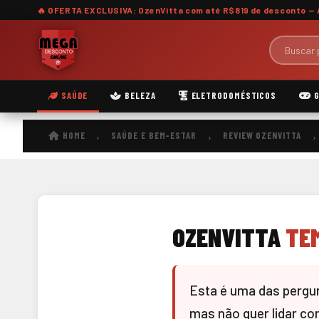
🔥 OFERTA EXCLUSIVA: OzenVitta com
até R$819 de desconto
— 
SAÚDE
BELEZA
ELETRODOMÉSTICOS
G
HOME
SAÚDE E BEM-ESTAR
REVIEW OZENVITTA
›
›
›
OZENVITTA
TE
Esta é uma das pergu
mas não quer lidar co