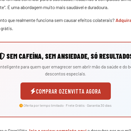
tite". É uma abordagem muito mais saudável e duradoura.
to que realmente funciona sem causar efeitos colaterais?
Adquira
grátis.
SEM CAFEÍNA, SEM ANSIEDADE, SÓ RESULTADO
 inteligente para quem quer emagrecer sem abrir mão da saúde e do b
descontos especiais.
COMPRAR OZENVITTA AGORA
Oferta por tempo limitado · Frete Grátis · Garantia 30 dias
re o OzenVitta,
leia o review completo aqui
e descubra por que milh