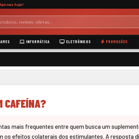
Apenas hoje!
AMES
INFORMÁTICA
ELETRÔNICOS
PROMOÇÕES
OzenVitta Tem Cafeína
M CAFEÍNA?
ntas mais frequentes entre quem busca um suplement
m os efeitos colaterais dos estimulantes. A resposta d