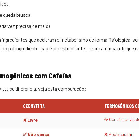
íaca
de queda brusca
ada vez precisa de mais)
m ingredientes que aceleram o metabolismo de forma fisiológica, s
principal ingrediente, não é um estimulante — é um aminoácido que n
rmogênicos com Cafeína
itta se diferencia, veja esta comparação:
OZENVITTA
TERMOGÊNICOS C
☕ Contém altas d
❌ Livre
✅ Não causa
❌ Pode causar