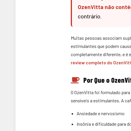
OzenVitta não conté
contrário.
Muitas pessoas associam suple
estimulantes que podem causar
completamente diferente, e é 
review completo do OzenVit
Por Que o OzenVi
O OzenVitta foi formulado par
sensíveis a estimulantes. A c
Ansiedade e nervosismo
Insônia e dificuldade para d