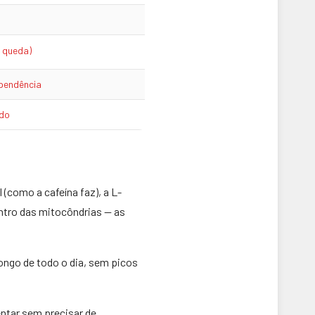
 e queda)
pendência
do
 (como a cafeína faz), a L-
ntro das mitocôndrias — as
longo de todo o dia, sem picos
ntar sem precisar de