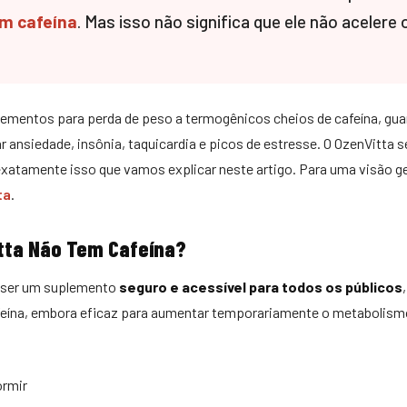
m cafeína
. Mas isso não significa que ele não aceler
mentos para perda de peso a termogênicos cheios de cafeína, guar
 ansiedade, insônia, taquicardia e picos de estresse. O OzenVitta
exatamente isso que vamos explicar neste artigo. Para uma visão ge
ta
.
tta Não Tem Cafeína?
a ser um suplemento
seguro e acessível para todos os públicos
afeína, embora eficaz para aumentar temporariamente o metabolism
ormir