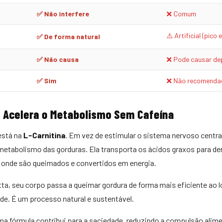
✅ Não interfere
❌ Comum
⚠️ Artificial (pico
✅ De forma natural
✅ Não causa
❌ Pode causar de
✅ Sim
❌ Não recomenda
 Acelera o Metabolismo Sem Cafeína
está na
L-Carnitina
. Em vez de estimular o sistema nervoso central
 metabolismo das gorduras. Ela transporta os ácidos graxos para de
— onde são queimados e convertidos em energia.
tta, seu corpo passa a queimar gordura de forma mais eficiente ao 
ade. É um processo natural e sustentável.
na fórmula contribui para a saciedade, reduzindo a compulsão alime