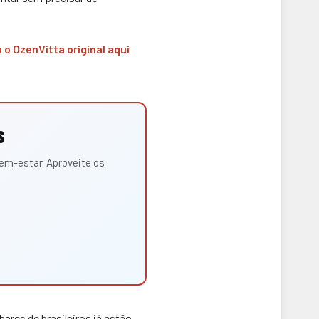
 o OzenVitta original aqui
S
em-estar. Aproveite os
ares de brasileiros já estão