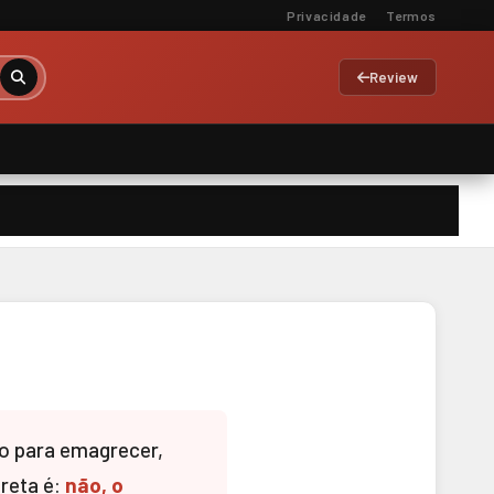
Privacidade
Termos
Review
o para emagrecer,
ireta é:
não, o