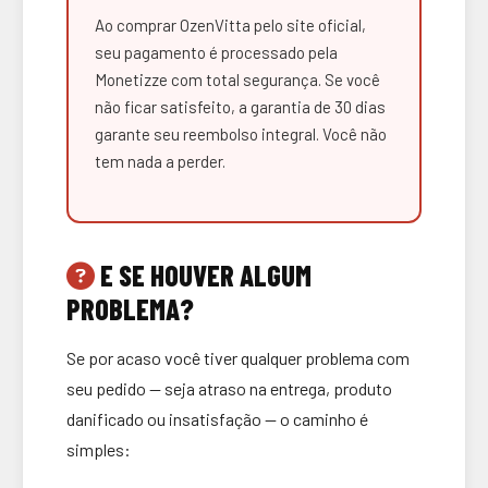
Ao comprar OzenVitta pelo site oficial,
seu pagamento é processado pela
Monetizze com total segurança. Se você
não ficar satisfeito, a garantia de 30 dias
garante seu reembolso integral. Você não
tem nada a perder.
E SE HOUVER ALGUM
PROBLEMA?
Se por acaso você tiver qualquer problema com
seu pedido — seja atraso na entrega, produto
danificado ou insatisfação — o caminho é
simples: