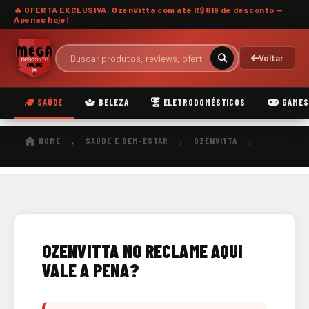
🔥 OFERTA EXCLUSIVA: OzenVitta com
até R$819 de desconto
—
Apenas hoje!
Voltar
SAÚDE
BELEZA
ELETRODOMÉSTICOS
GAMES
HOME
SAÚDE E BEM-ESTAR
OZENVITTA
›
›
›
OzenVitta Reclame Aqui
OZENVITTA NO RECLAME AQUI
VALE A PENA?