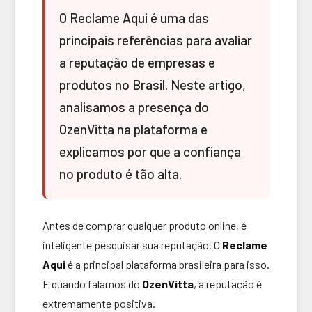
O Reclame Aqui é uma das
principais referências para avaliar
a reputação de empresas e
produtos no Brasil. Neste artigo,
analisamos a presença do
OzenVitta na plataforma e
explicamos por que a confiança
no produto é tão alta.
Antes de comprar qualquer produto online, é
inteligente pesquisar sua reputação. O
Reclame
Aqui
é a principal plataforma brasileira para isso.
E quando falamos do
OzenVitta
, a reputação é
extremamente positiva.