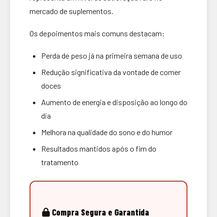
mercado de suplementos.
Os depoimentos mais comuns destacam:
Perda de peso já na primeira semana de uso
Redução significativa da vontade de comer
doces
Aumento de energia e disposição ao longo do
dia
Melhora na qualidade do sono e do humor
Resultados mantidos após o fim do
tratamento
Compra Segura e Garantida