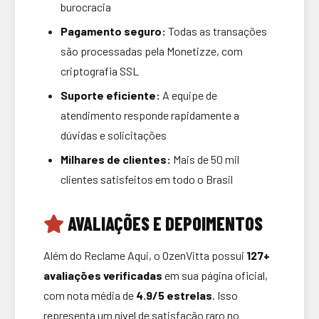
burocracia
Pagamento seguro:
Todas as transações
são processadas pela Monetizze, com
criptografia SSL
Suporte eficiente:
A equipe de
atendimento responde rapidamente a
dúvidas e solicitações
Milhares de clientes:
Mais de 50 mil
clientes satisfeitos em todo o Brasil
AVALIAÇÕES E DEPOIMENTOS
Além do Reclame Aqui, o OzenVitta possui
127+
avaliações verificadas
em sua página oficial,
com nota média de
4.9/5 estrelas
. Isso
representa um nível de satisfação raro no