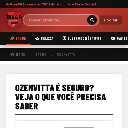
🔥 OzenVitta com
até R$819 de desconto
— Frete Grátis!
Voltar
SAÚDE
BELEZA
ELETRODOMÉSTICOS
GAMES
HOME
SAÚDE
OZENVITTA
›
›
›
OzenVitta é Seguro
OZENVITTA É SEGURO?
VEJA O QUE VOCÊ PRECISA
SABER