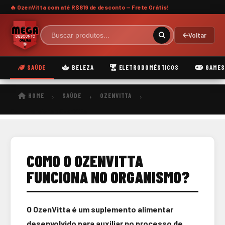
🔥 OzenVitta com
até R$819 de desconto
— Frete Grátis!
Voltar
SAÚDE
BELEZA
ELETRODOMÉSTICOS
GAMES
HOME
SAÚDE
OZENVITTA
›
›
›
Como Funciona o OzenVitta
COMO O OZENVITTA
FUNCIONA NO ORGANISMO?
O OzenVitta é um suplemento alimentar
desenvolvido para auxiliar no processo de