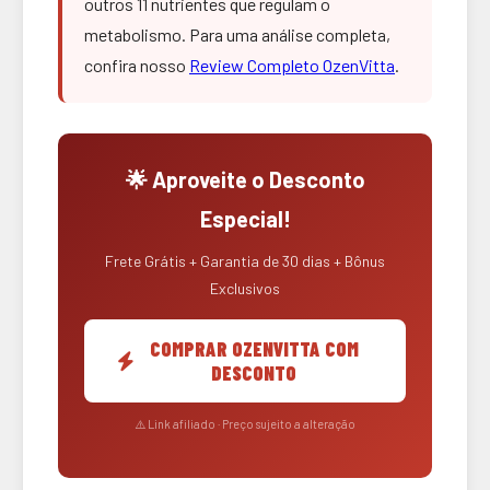
outros 11 nutrientes que regulam o
metabolismo. Para uma análise completa,
confira nosso
Review Completo OzenVitta
.
🌟 Aproveite o Desconto
Especial!
Frete Grátis + Garantia de 30 dias + Bônus
Exclusivos
COMPRAR OZENVITTA COM
DESCONTO
⚠️ Link afiliado · Preço sujeito a alteração